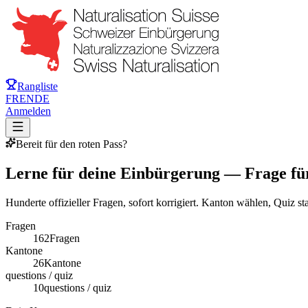
Rangliste
FR
EN
DE
Anmelden
Bereit für den roten Pass?
Lerne für deine Einbürgerung — Frage fü
Hunderte offizieller Fragen, sofort korrigiert. Kanton wählen, Quiz sta
Fragen
162
Fragen
Kantone
26
Kantone
questions / quiz
10
questions / quiz