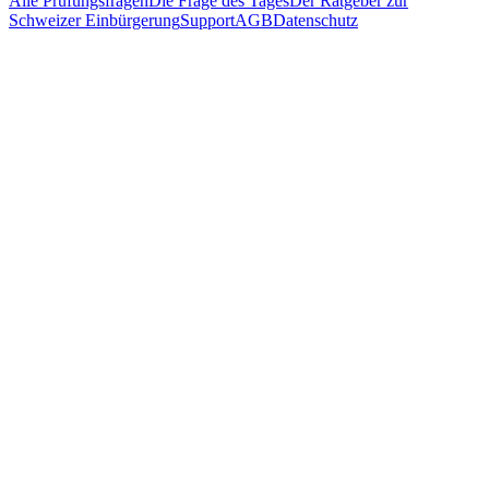
Alle Prüfungsfragen
Die Frage des Tages
Der Ratgeber zur
Schweizer Einbürgerung
Support
AGB
Datenschutz